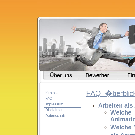
FAQ: �berblic
Kontakt
FAQ
Impressum
Arbeiten als
Disclaimer
Welche
Datenschutz
Animati
Welche 