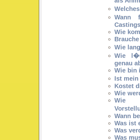
als Anim
Welches 
Wann f
Castings
Wie komm
Brauche 
Wie lang
Wie l�u
genau a
Wie bin 
Ist mein
Kostet d
Wie werd
Wie 
Vorstel
Wann be
Was ist 
Was verd
Was mus