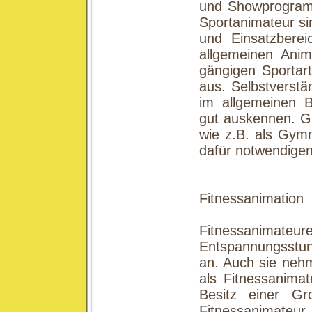
und Showprogramm
Sportanimateur si
und Einsatzberei
allgemeinen Ani
gängigen Sportart
aus. Selbstverstä
im allgemeinen B
gut auskennen. Gi
wie z.B. als Gymn
dafür notwendigen
Fitnessanimation
Fitnessanimateur
Entspannungsstu
an. Auch sie neh
als Fitnessanimat
Besitz einer Gr
Fitnessanimat