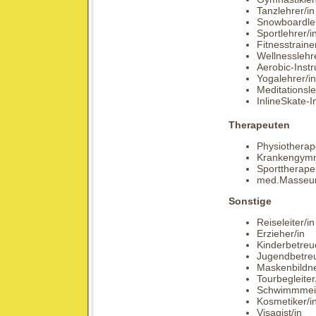
Tanzlehrer/in
Snowboardleh
Sportlehrer/i
Fitnesstrainer
Wellnesslehre
Aerobic-Instr
Yogalehrer/in
Meditationsle
InlineSkate-In
Therapeuten
Physiotherap
Krankengymn
Sporttherape
med.Masseur
Sonstige
Reiseleiter/in
Erzieher/in
Kinderbetreu
Jugendbetreu
Maskenbildne
Tourbegleiter
Schwimmmeis
Kosmetiker/i
Visagist/in