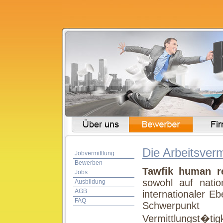
Die Arbeitsverm
Jobvermittlung
Bewerben
Tawfik human r
Jobs
sowohl auf natio
Ausbildung
AGB
internationaler Eb
FAQ
Schwerpun
Vermittlungst�ti