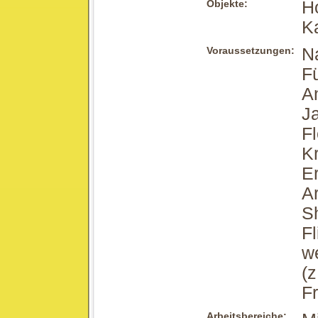
Objekte:
H
Ka
Voraussetzungen:
N
F
An
Ja
Fl
Kr
Er
Ar
S
F
w
(z
Fr
Arbeitsbereiche: