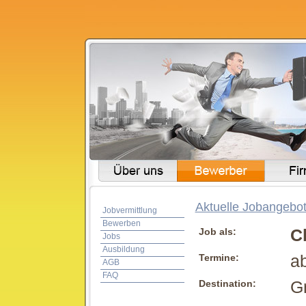
Aktuelle Jobangebot
Jobvermittlung
Bewerben
Job als:
Ch
Jobs
Ausbildung
Termine:
ab
AGB
FAQ
Destination:
Gr