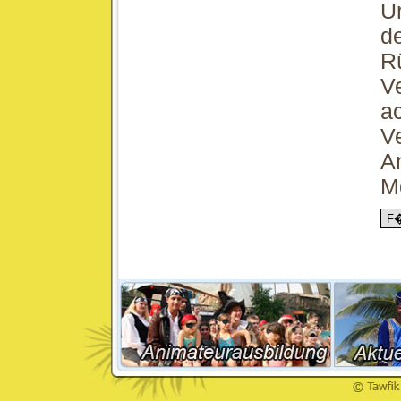
U
d
R
Ve
ac
Ve
An
M