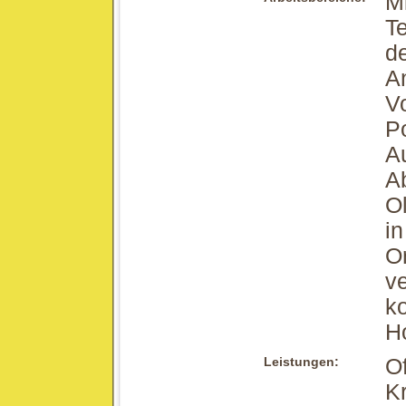
Mi
Te
d
A
V
Po
Au
A
Ol
in
O
ve
ko
H
Leistungen:
Of
K