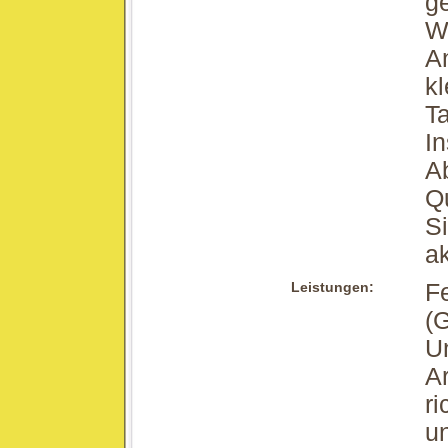
ge
W
A
kl
Ta
In
A
Q
Si
ak
Leistungen:
Fe
(
Un
Ar
ri
un