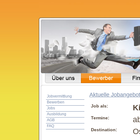
Aktuelle Jobangebot
Jobvermittlung
Bewerben
Job als:
K
Jobs
Ausbildung
Termine:
ab
AGB
FAQ
Destination:
Os