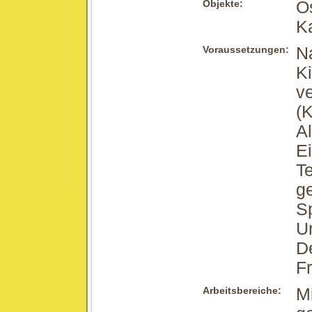
Objekte:
O
K
Voraussetzungen:
N
K
ve
(K
Al
Ei
Te
ge
Sp
U
D
F
Arbeitsbereiche:
Mi