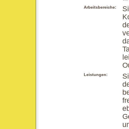
Arbeitsbereiche:
Si
K
d
ve
d
Ta
le
O
Leistungen:
Si
de
be
fr
eb
Ge
un