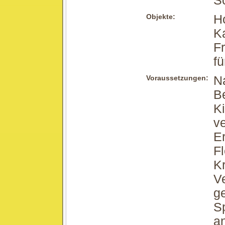
S
Objekte:
H
Ka
Fr
fü
Voraussetzungen:
N
B
Ki
ve
Er
Fl
Kr
V
ge
Sp
a