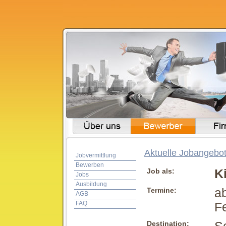
Aktuelle Jobangebot
Jobvermittlung
Bewerben
Job als:
K
Jobs
Ausbildung
Termine:
ab
AGB
FAQ
Fe
Destination: