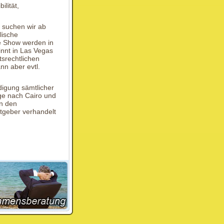
ilität,
 suchen wir ab
lische
ie Show werden in
innt in Las Vegas
tsrechtlichen
nn aber evtl.
edigung sämtlicher
üge nach Cairo und
in den
itgeber verhandelt