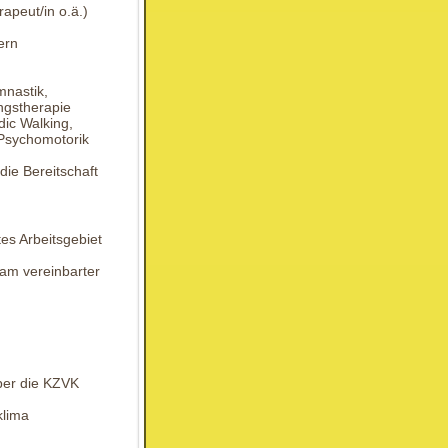
rapeut/in o.ä.)
ern
mnastik,
ngstherapie
dic Walking,
 Psychomotorik
die Bereitschaft
tes Arbeitsgebiet
am vereinbarter
über die KZVK
klima