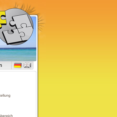
tellung
abereich