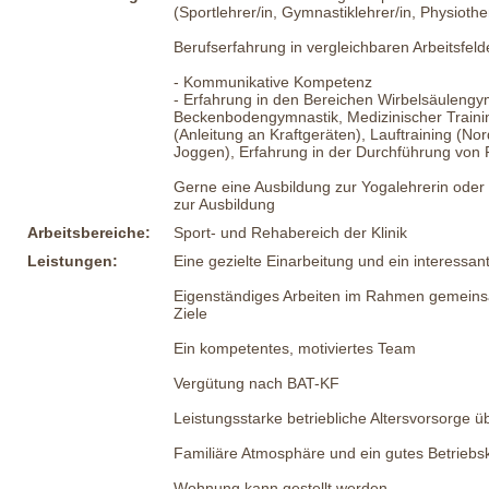
(Sportlehrer/in, Gymnastiklehrer/in, Physiothe
Berufserfahrung in vergleichbaren Arbeitsfeld
- Kommunikative Kompetenz
- Erfahrung in den Bereichen Wirbelsäulengy
Beckenbodengymnastik, Medizinischer Traini
(Anleitung an Kraftgeräten), Lauftraining (Nor
Joggen), Erfahrung in der Durchführung von
Gerne eine Ausbildung zur Yogalehrerin oder 
zur Ausbildung
Arbeitsbereiche:
Sport- und Rehabereich der Klinik
Leistungen:
Eine gezielte Einarbeitung und ein interessan
Eigenständiges Arbeiten im Rahmen gemeins
Ziele
Ein kompetentes, motiviertes Team
Vergütung nach BAT-KF
Leistungsstarke betriebliche Altersvorsorge 
Familiäre Atmosphäre und ein gutes Betriebs
Wohnung kann gestellt werden