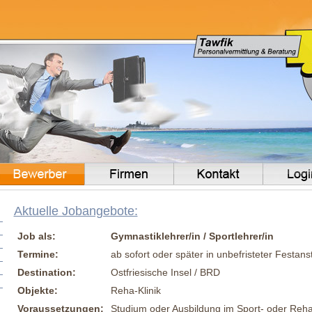
Aktuelle Jobangebote:
Job als:
Gymnastiklehrer/in / Sportlehrer/in
Termine:
ab sofort oder später in unbefristeter Festans
Destination:
Ostfriesische Insel / BRD
Objekte:
Reha-Klinik
Voraussetzungen:
Studium oder Ausbildung im Sport- oder Reh